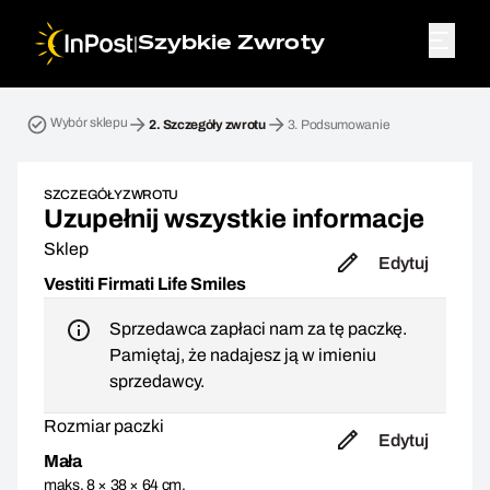
|
Szybkie Zwroty
Przesyłka zwrotna. Krok 2: Szczegóły zwrotu
Wybór sklepu
2.
Szczegóły zwrotu
3.
Podsumowanie
SZCZEGÓŁY ZWROTU
Uzupełnij wszystkie informacje
Sklep
Edytuj
Vestiti Firmati Life Smiles
Sprzedawca zapłaci nam za tę paczkę.
Pamiętaj, że nadajesz ją w imieniu
sprzedawcy.
Rozmiar paczki
Edytuj
Mała
maks. 8 × 38 × 64 cm,