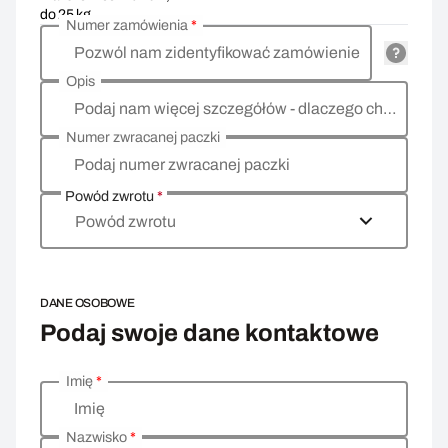
do 25 kg
Numer zamówienia
*
Pozwól nam zidentyfikować zamówienie
Opis
Podaj nam więcej szczegółów - dlaczego chcesz zwrócić towar, co jest powodem?
Numer zwracanej paczki
Podaj numer zwracanej paczki
Powód zwrotu
*
Powód zwrotu
DANE OSOBOWE
Podaj swoje dane kontaktowe
Imię
*
Wprowadź swoje dane osobowe
Imię
Nazwisko
*