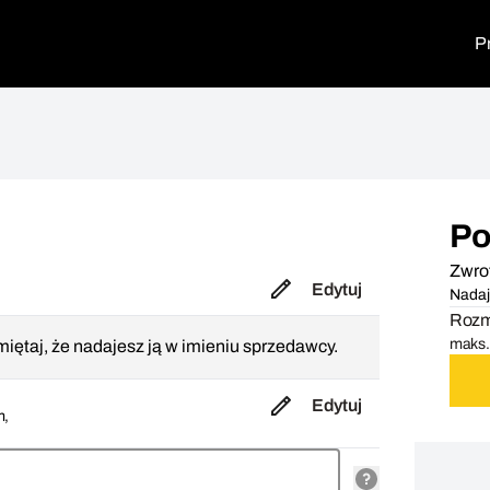
P
Po
Zwro
Edytuj
Nadaj
Rozmi
maks. 
iętaj, że nadajesz ją w imieniu sprzedawcy.
Edytuj
m,