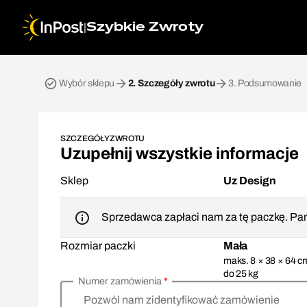
|
Szybkie Zwroty
Przesyłka zwrotna. Krok 2: Szczegóły zwrotu
Wybór sklepu
2.
Szczegóły zwrotu
3.
Podsumowanie
SZCZEGÓŁY ZWROTU
Uzupełnij wszystkie informacje
Sklep
Uz Design
Sprzedawca zapłaci nam za tę paczkę. Pam
Rozmiar paczki
Mała
maks. 8 × 38 × 64 c
do 25 kg
Numer zamówienia
*
Pozwól nam zidentyfikować zamówienie