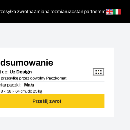
rzesyłka zwrotna
Zmiana rozmiaru
Zostań partnerem
dsumowanie
t do:
Uz Design
 przesyłkę przez dowolny Paczkomat.
ar paczki:
Mała
8 × 38 × 64 cm, do 25 kg
Prześlij zwrot