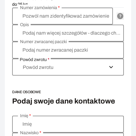
do 25 kg
Numer zamówienia
*
Pozwól nam zidentyfikować zamówienie
Opis
Podaj nam więcej szczegółów - dlaczego chcesz zwrócić towar, co jest powodem?
Numer zwracanej paczki
Podaj numer zwracanej paczki
Powód zwrotu
*
Powód zwrotu
DANE OSOBOWE
Podaj swoje dane kontaktowe
Imię
*
Wprowadź swoje dane osobowe
Imię
Nazwisko
*