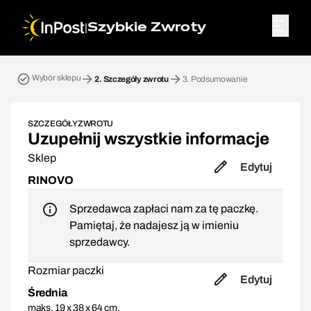
|
Szybkie Zwroty
Przesyłka zwrotna. Krok 2: Szczegóły zwrotu
Wybór sklepu
2.
Szczegóły zwrotu
3.
Podsumowanie
SZCZEGÓŁY ZWROTU
Uzupełnij wszystkie informacje
Sklep
Edytuj
RINOVO
Sprzedawca zapłaci nam za tę paczkę.
Pamiętaj, że nadajesz ją w imieniu
sprzedawcy.
Rozmiar paczki
Edytuj
Średnia
maks. 19 x 38 x 64 cm,