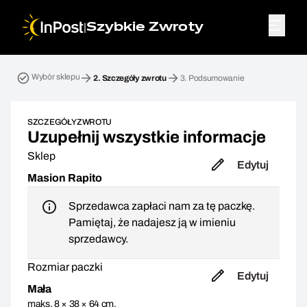
|
Szybkie Zwroty
Przesyłka zwrotna. Krok 2: Szczegóły zwrotu
Wybór sklepu
2.
Szczegóły zwrotu
3.
Podsumowanie
SZCZEGÓŁY ZWROTU
Uzupełnij wszystkie informacje
Sklep
Edytuj
Masion Rapito
Sprzedawca zapłaci nam za tę paczkę.
Pamiętaj, że nadajesz ją w imieniu
sprzedawcy.
Rozmiar paczki
Edytuj
Mała
maks. 8 × 38 × 64 cm,