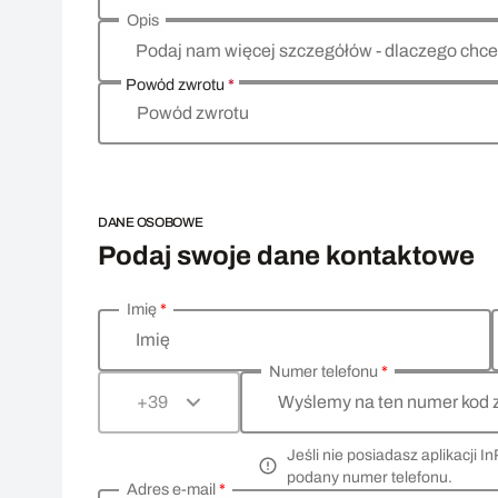
Opis
Podaj nam więcej szczegółów - dlaczego chce
Powód zwrotu
*
Powód zwrotu
DANE OSOBOWE
Podaj swoje dane kontaktowe
Imię
*
Wprowadź swoje dane osobowe
Imię
Numer telefonu
*
Wyślemy na ten numer kod 
+39
Jeśli nie posiadasz aplikacji
podany numer telefonu.
Adres e-mail
*