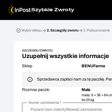
|
Szybkie Zwroty
Przesyłka zwrotna. Krok 2: Szczegóły zwrotu
Wybór sklepu
2.
Szczegóły zwrotu
3.
Podsumowanie
SZCZEGÓŁY ZWROTU
Uzupełnij wszystkie informacje
Sklep
BENUFarma
Sprzedawca zapłaci nam za tę paczkę. Pam
Rozmiar paczki
Mała
maks. 8 × 38 × 64 c
do 25 kg
Numer zamówienia
*
Pozwól nam zidentyfikować zamówienie