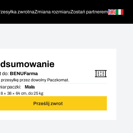
rzesyłka zwrotna
Zmiana rozmiaru
Zostań partnerem
dsumowanie
t do:
BENUFarma
 przesyłkę przez dowolny Paczkomat.
ar paczki:
Mała
8 × 38 × 64 cm, do 25 kg
Prześlij zwrot