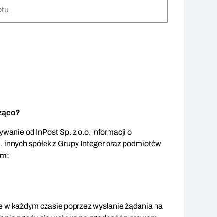
otu
eżąco?
wanie od InPost Sp. z o.o. informacji o
., innych spółek z Grupy Integer oraz podmiotów
em:
 w każdym czasie poprzez wysłanie żądania na