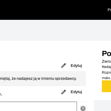
P
Po
Zwro
Edytuj
Nadaj
Rozmi
maks. 
iętaj, że nadajesz ją w imieniu sprzedawcy.
Edytuj
m,