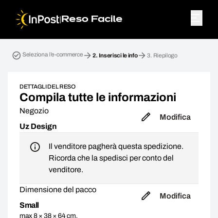
|
Reso Facile
Home page. Passo 2: Inserisci le info
Seleziona l’e-commerce
2.
Inserisci le info
3.
Riepilogo
DETTAGLI DEL RESO
Compila tutte le informazioni
Negozio
Modifica
Uz Design
Il venditore pagherà questa spedizione.
Ricorda che la spedisci per conto del
venditore.
Dimensione del pacco
Modifica
Small
max 8 × 38 × 64 cm,