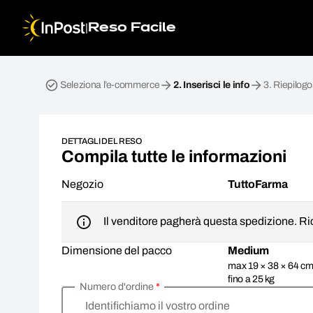
|
Reso Facile
Home page. Passo 2: Inserisci le info
Seleziona l’e-commerce
2.
Inserisci le info
3.
Riepilogo
DETTAGLI DEL RESO
Compila tutte le informazioni
Negozio
TuttoFarma
Il venditore pagherà questa spedizione. Ric
Dimensione del pacco
Medium
max 19 × 38 × 64 cm
fino a 25 kg
Numero d'ordine
*
Identifichiamo il vostro ordine