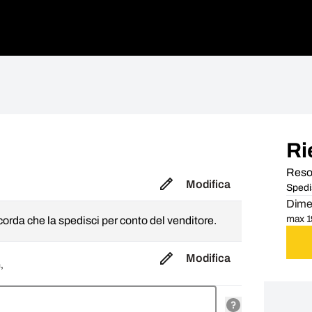
Ri
Reso
Modifica
Spedis
Dimen
max 19
orda che la spedisci per conto del venditore.
Modifica
,