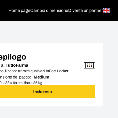
Home page
Cambia dimensione
Diventa un partner
epilogo
 a:
TuttoFarma
ci il pacco tramite qualsiasi InPost Locker.
sione del pacco:
Medium
 × 38 × 64 cm, fino a 25 kg
Invia reso