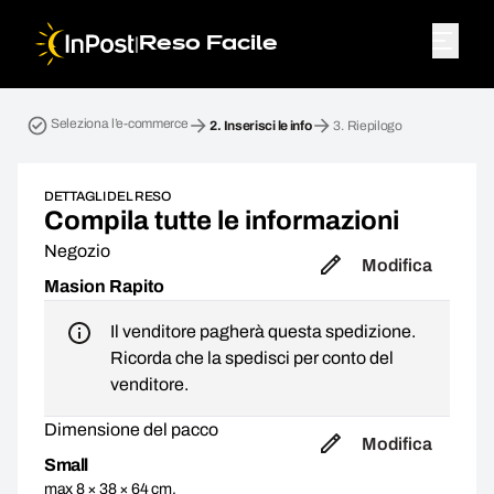
|
Reso Facile
Home page. Passo 2: Inserisci le info
Seleziona l’e-commerce
2.
Inserisci le info
3.
Riepilogo
DETTAGLI DEL RESO
Compila tutte le informazioni
Negozio
Modifica
Masion Rapito
Il venditore pagherà questa spedizione.
Ricorda che la spedisci per conto del
venditore.
Dimensione del pacco
Modifica
Small
max 8 × 38 × 64 cm,