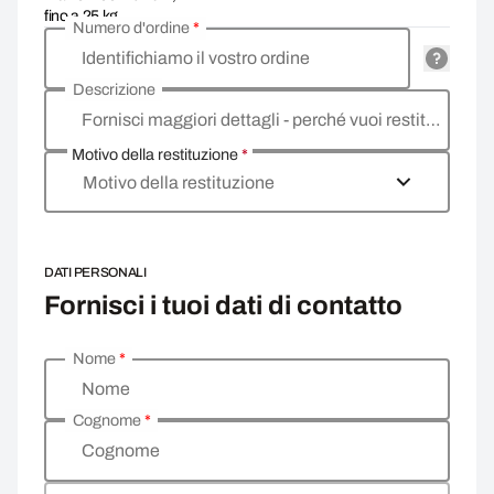
fino a 25 kg
Numero d'ordine
*
Identifichiamo il vostro ordine
Descrizione
Fornisci maggiori dettagli - perché vuoi restituire la merce, qual è il motivo?
Motivo della restituzione
*
Motivo della restituzione
DATI PERSONALI
Fornisci i tuoi dati di contatto
Nome
*
Inserisci i tuoi dati personali
Nome
Cognome
*
Cognome