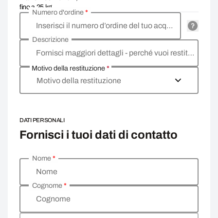
fino a 25 kg
Numero d'ordine
*
Inserisci il numero d’ordine del tuo acquisto
Descrizione
Fornisci maggiori dettagli - perché vuoi restituire la merce, qual è il motivo?
Motivo della restituzione
*
Motivo della restituzione
DATI PERSONALI
Fornisci i tuoi dati di contatto
Nome
*
Inserisci i tuoi dati personali
Nome
Cognome
*
Cognome