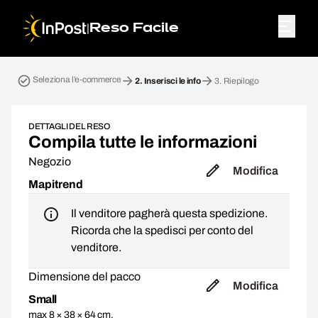
|
Reso Facile
Home page. Passo 2: Inserisci le info
Seleziona l’e-commerce
2.
Inserisci le info
3.
Riepilogo
DETTAGLI DEL RESO
Compila tutte le informazioni
Negozio
Modifica
Mapitrend
Il venditore pagherà questa spedizione.
Ricorda che la spedisci per conto del
venditore.
Dimensione del pacco
Modifica
Small
max 8 × 38 × 64 cm,