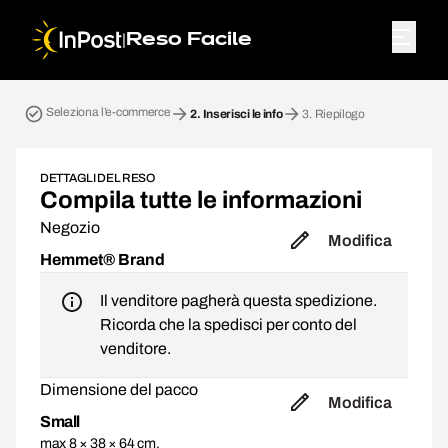
|
Reso Facile
Home page. Passo 2: Inserisci le info
Seleziona l’e-commerce
2.
Inserisci le info
3.
Riepilogo
DETTAGLI DEL RESO
Compila tutte le informazioni
Negozio
Modifica
Hemmet® Brand
Il venditore pagherà questa spedizione.
Ricorda che la spedisci per conto del
venditore.
Dimensione del pacco
Modifica
Small
max 8 × 38 × 64 cm,