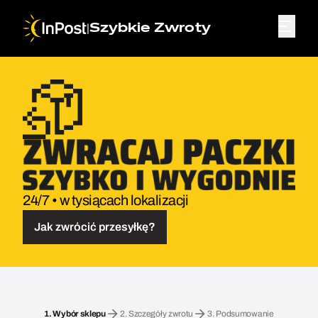
|
Szybkie Zwroty
24/7 • w tysiącach lokalizacji
Jak zwrócić przesyłkę?
Przesyłka zwrotna. Krok 1: Wybór sklepu
1.
Wybór sklepu
2.
Szczegóły zwrotu
3.
Podsumowanie